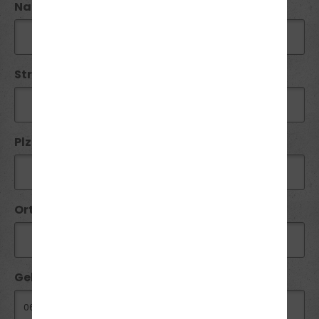
Name*:
Straße / Nr:
Plz*:
Ort*:
Geburtsdatum: