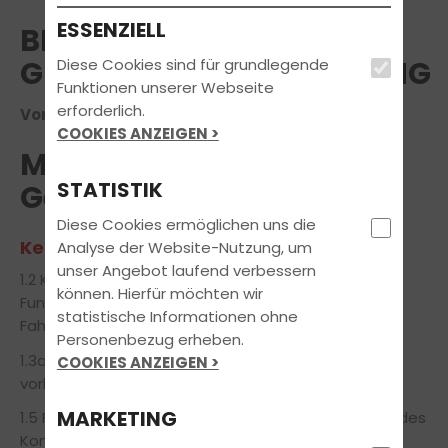
ESSENZIELL
BKF MODUL 3:
GEFAHRENWAHRNEHMUNG
Diese Cookies sind für grundlegende
Funktionen unserer Webseite
erforderlich.
Voraussichtlicher Termin am 25.11.2026
COOKIES ANZEIGEN >
Modul 3:
STATISTIK
Gefahrenwahrnehmung
Diese Cookies ermöglichen uns die
Kenntnisbereiche:
Analyse der Website-Nutzung, um
unser Angebot laufend verbessern
1.2 Kenntnis der technischen Merkmale und der
können. Hierfür möchten wir
Funktionsweise der Sicherheitsausstattung des
statistische Informationen ohne
Fahrzeugs
Personenbezug erheben.
1.3a Fähigkeit, Risiken im Straßenverkehr
COOKIES ANZEIGEN >
vorherzusehen,zu bewerten und sich anzupassen
MARKETING
1.5 Fähigkeit zur Gewährleistung der Sicherheit und des
Komforts der Fahrgäste