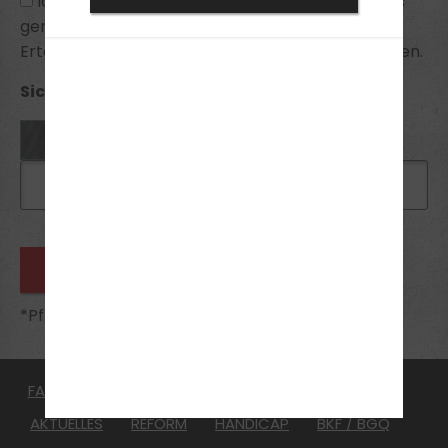
Ich habe die
Datenschutzhinweise
zur Kenntnis
genommen und bin mit ihnen einverstanden.
Erteilte Einwilligungen kann ich jederzeit widerrufen.
Sicherheitsabfrage *:
*Pflichtfelder
FAHRSCHULE
FüHRERSCHEIN
Kurse / Termine
AKTUELLES
REFORM
HANDICAP
BKF / BGQ