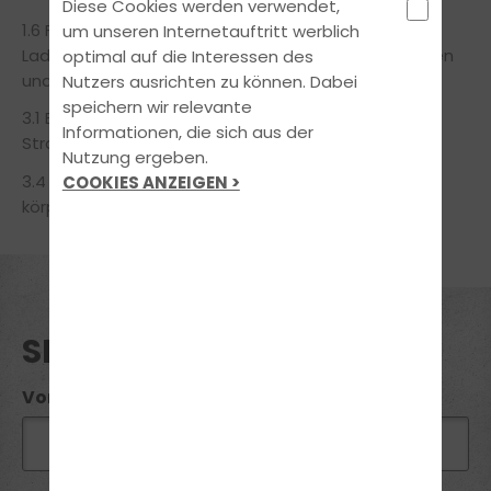
Diese Cookies werden verwendet,
1.6 Fähigkeit zur Gewährleistung der Sicherheit der
um unseren Internetauftritt werblich
Ladung unter Anwendung der Sicherheitsvorschriften
optimal auf die Interessen des
und durch richtige Benutzung des Fahrzeugs
Nutzers ausrichten zu können. Dabei
speichern wir relevante
3.1 Bewusstseinsbildung für Risiken des
Informationen, die sich aus der
Straßenverkehrs und Arbeitsunfälle
Nutzung ergeben.
3.4 Sensibilisierung für die Bedeutung einer guten
COOKIES ANZEIGEN >
körperlichen und
SEMINAR ANFRAGE
Vorname*: