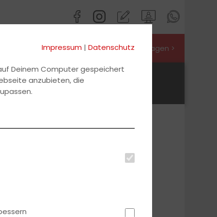
Impressum
|
Datenschutz
Jetzt Preis anfragen >
d auf Deinem Computer gespeichert
BKF / BGQ
ANMELDEN
ebseite anzubieten, die
zupassen.
bessern