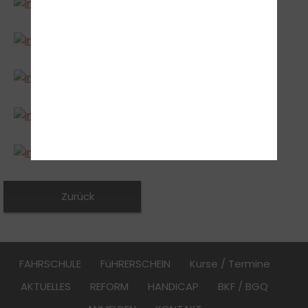
Zurück
FAHRSCHULE
FüHRERSCHEIN
Kurse / Termine
AKTUELLES
REFORM
HANDICAP
BKF / BGQ